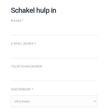
Schakel hulp in
NAAM *
E-MAIL ADRES *
TELEFOONNUMMER
ONDERWERP *